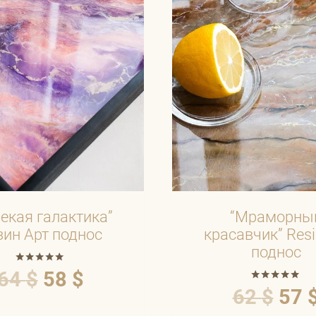
екая галактика”
“Мраморны
зин Арт поднос
красавчик” Resi
поднос
Оценка
64
$
58
$
5.00
Оценка
62
$
57
из 5
5.00
из 5