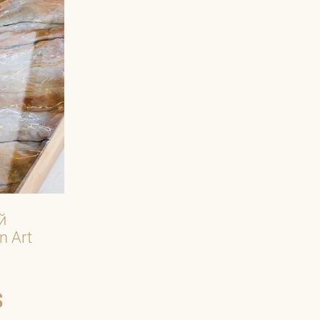
й
n Art
$