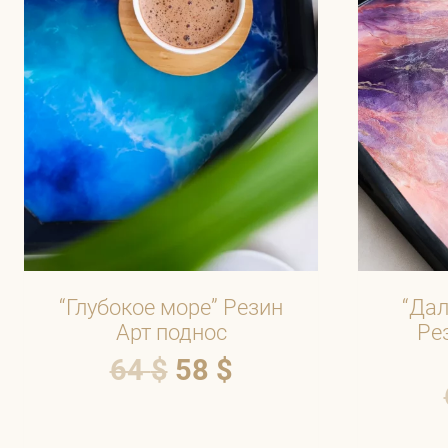
“Глубокое море” Резин
“Дал
Арт поднос
Ре
64
$
58
$