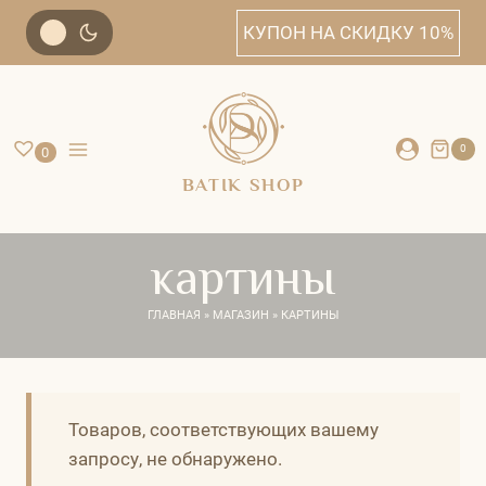
Перейти
КУПОН НА СКИДКУ 10%
к
содержанию
0
0
BATIK SHOP
картины
ГЛАВНАЯ
»
МАГАЗИН
»
КАРТИНЫ
Товаров, соответствующих вашему
запросу, не обнаружено.